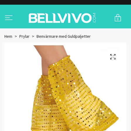
0
Hem
Prylar
Benvärmare med Guldpaljetter