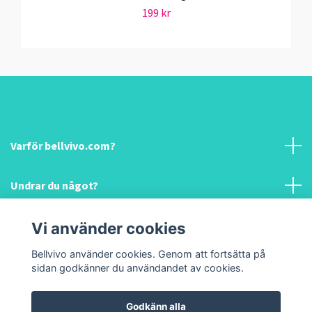
199 kr
Varför bellvivo.com?
Undrar du något?
Information & hjälp!
Vi använder cookies
Bellvivo använder cookies. Genom att fortsätta på
Sociala medier
sidan godkänner du användandet av cookies.
Godkänn alla