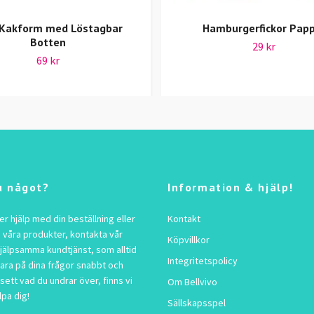
Kakform med Löstagbar
Hamburgerfickor Pap
Botten
29 kr
69 kr
u något?
Information & hjälp!
 hjälp med din beställning eller
Kontakt
 våra produkter, kontakta vår
Köpvillkor
jälpsamma kundtjänst, som alltid
Integritetspolicy
vara på dina frågor snabbt och
sett vad du undrar över, finns vi
Om Bellvivo
lpa dig!
Sällskapsspel