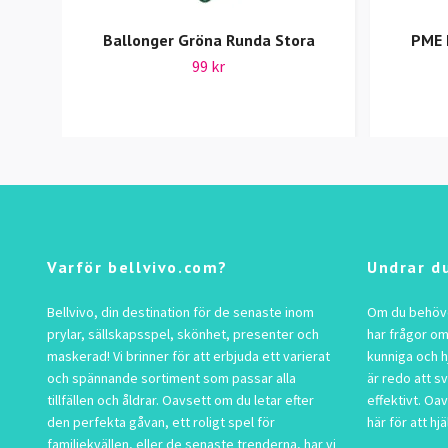
Ballonger Gröna Runda Stora
PME 
99 kr
Varför bellvivo.com?
Undrar d
Bellvivo, din destination för de senaste inom
Om du behöver
prylar, sällskapsspel, skönhet, presenter och
har frågor om
maskerad! Vi brinner för att erbjuda ett varierat
kunniga och h
och spännande sortiment som passar alla
är redo att s
tillfällen och åldrar. Oavsett om du letar efter
effektivt. Oav
den perfekta gåvan, ett roligt spel för
här för att hjä
familjekvällen, eller de senaste trenderna, har vi