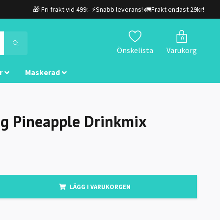
🎁 Fri frakt vid 499:- ⚡Snabb leverans! 🚛Frakt endast 29kr!
0
Önskelista
Varukorg
r
Maskerad
g Pineapple Drinkmix
LÄGG I VARUKORGEN