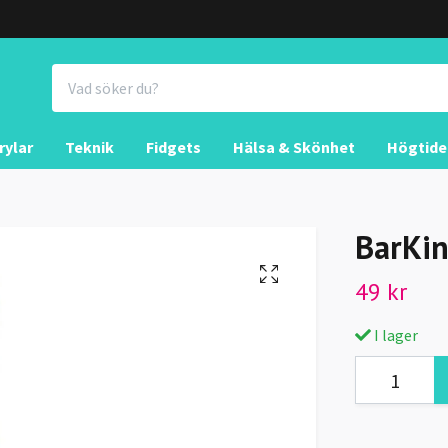
rylar
Teknik
Fidgets
Hälsa & Skönhet
Högtide
BarKin
49 kr
I lager