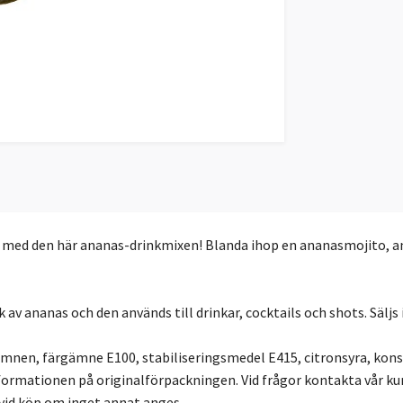
r med den här ananas-drinkmixen! Blanda ihop en ananasmojito, a
v ananas och den används till drinkar, cocktails och shots. Säljs 
mämnen, färgämne E100, stabiliseringsmedel E415, citronsyra, kon
nformationen på originalförpackningen. Vid frågor kontakta vår ku
 vid köp om inget annat anges.