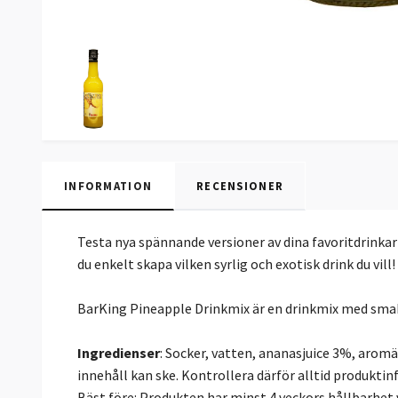
INFORMATION
RECENSIONER
Testa nya spännande versioner av dina favoritdrinka
du enkelt skapa vilken syrlig och exotisk drink du vill!
BarKing Pineapple Drinkmix är en drinkmix med smak a
Ingredienser
: Socker, vatten, ananasjuice 3%, aro
innehåll kan ske. Kontrollera därför alltid produkti
Bäst före: Produkten har minst 4 veckors hållbarhet