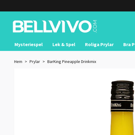
Mysteriespel
Lek & Spel
Roliga Prylar
Bra P
Hem
Prylar
BarKing Pineapple Drinkmix