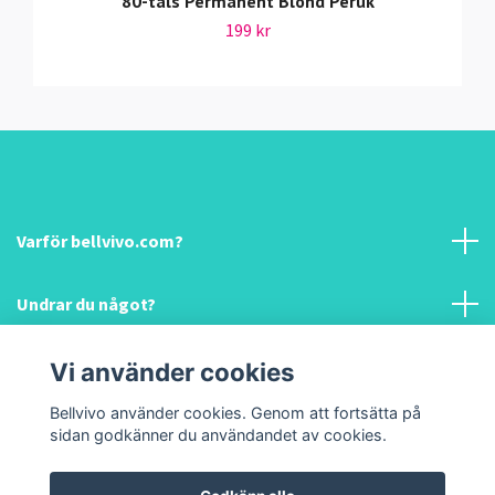
80-tals Permanent Blond Peruk
199 kr
Varför bellvivo.com?
Undrar du något?
Information & hjälp!
Vi använder cookies
Bellvivo använder cookies. Genom att fortsätta på
Sociala medier
sidan godkänner du användandet av cookies.