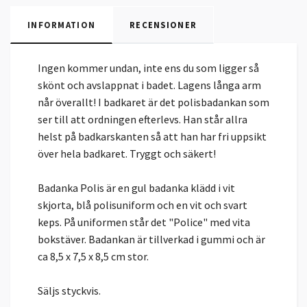
INFORMATION
RECENSIONER
Ingen kommer undan, inte ens du som ligger så
skönt och avslappnat i badet. Lagens långa arm
når överallt! I badkaret är det polisbadankan som
ser till att ordningen efterlevs. Han står allra
helst på badkarskanten så att han har fri uppsikt
över hela badkaret. Tryggt och säkert!
Badanka Polis är en gul badanka klädd i vit
skjorta, blå polisuniform och en vit och svart
keps. På uniformen står det "Police" med vita
bokstäver. Badankan är tillverkad i gummi och är
ca 8,5 x 7,5 x 8,5 cm stor.
Säljs styckvis.