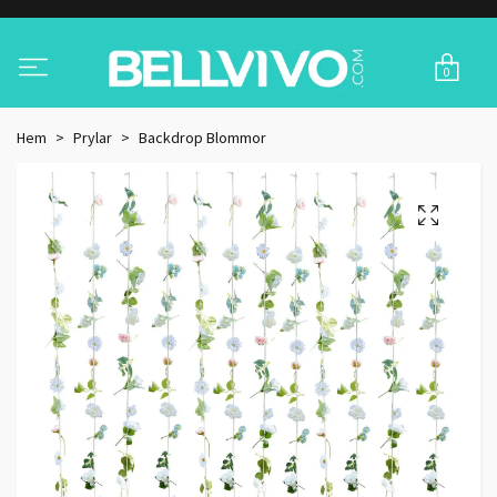
0
Hem
Prylar
Backdrop Blommor