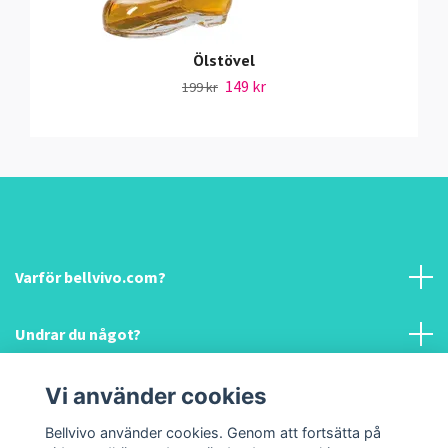
Ölstövel
149 kr
199 kr
Varför bellvivo.com?
Undrar du något?
Information & hjälp!
Vi använder cookies
Bellvivo använder cookies. Genom att fortsätta på
Sociala medier