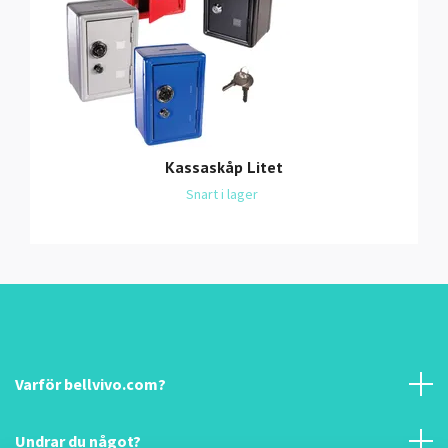
Kassaskåp Litet
Snart i lager
Varför bellvivo.com?
Undrar du något?