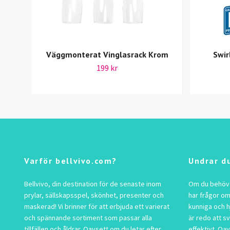
Väggmonterat Vinglasrack Krom
Swir
199 kr
Varför bellvivo.com?
Undrar d
Bellvivo, din destination för de senaste inom
Om du behöver
prylar, sällskapsspel, skönhet, presenter och
har frågor om
maskerad! Vi brinner för att erbjuda ett varierat
kunniga och h
och spännande sortiment som passar alla
är redo att s
tillfällen och åldrar. Oavsett om du letar efter
effektivt. Oav