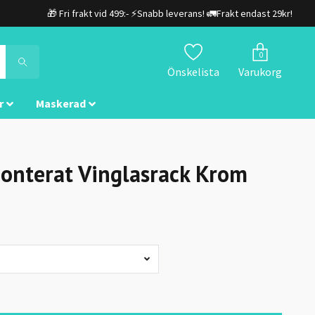
🎁 Fri frakt vid 499:- ⚡Snabb leverans! 🚛Frakt endast 29kr!
0
Önskelista
Varukorg
r
Maskerad
nterat Vinglasrack Krom