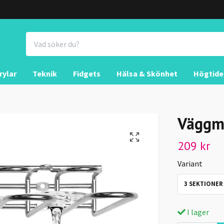
rylar
Teknik
Fidgets
Hälsa & Skönhet
Högtide
Väggmo
209 kr
Variant
3 SEKTIONER
I lager