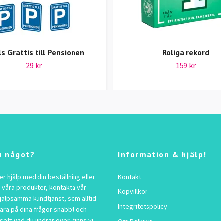
ls Grattis till Pensionen
Roliga rekord
29 kr
159 kr
u något?
Information & hjälp!
 hjälp med din beställning eller
Kontakt
 våra produkter, kontakta vår
Köpvillkor
jälpsamma kundtjänst, som alltid
Integritetspolicy
vara på dina frågor snabbt och
sett vad du undrar över, finns vi