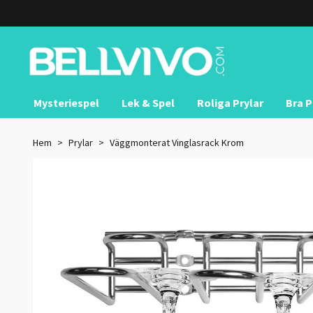
Mysteriespel
Lek & Spel
Roliga Prylar
Bra P
Hem
Prylar
Väggmonterat Vinglasrack Krom