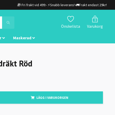
🎁 Fri frakt vid 499:- ⚡Snabb leverans! 🚛Frakt endast 29kr!
0
Önskelista
Varukorg
r
Maskerad
dräkt Röd
LÄGG I VARUKORGEN