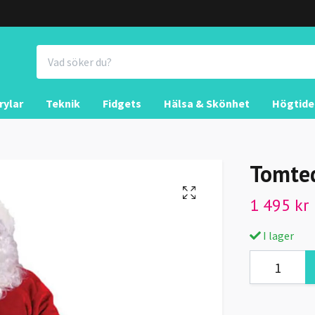
rylar
Teknik
Fidgets
Hälsa & Skönhet
Högtide
Tomte
1 495 kr
I lager