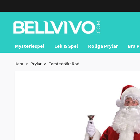
Mysteriespel
Lek & Spel
Roliga Prylar
Bra P
Hem
Prylar
Tomtedräkt Röd