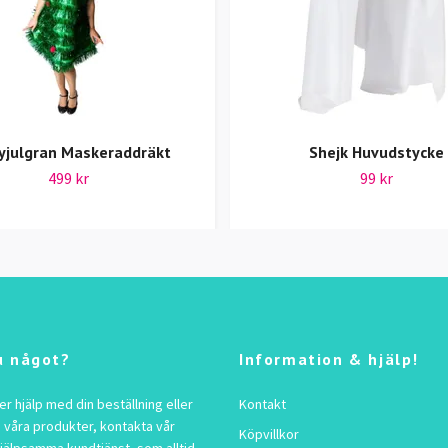
yjulgran Maskeraddräkt
Shejk Huvudstycke
499 kr
99 kr
u något?
Information & hjälp!
 hjälp med din beställning eller
Kontakt
 våra produkter, kontakta vår
Köpvillkor