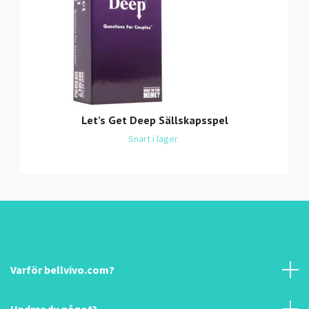
Let’s Get Deep Sällskapsspel
Snart i lager
Varför bellvivo.com?
Undrar du något?