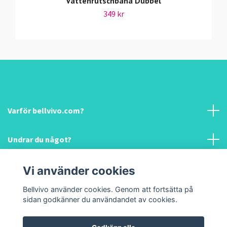
Vattenrutschbana Dubbel
349 kr
Varför bellvivo.com?
Undrar du något?
Information & hjälp!
Vi använder cookies
Bellvivo använder cookies. Genom att fortsätta på
Sociala medier
sidan godkänner du användandet av cookies.