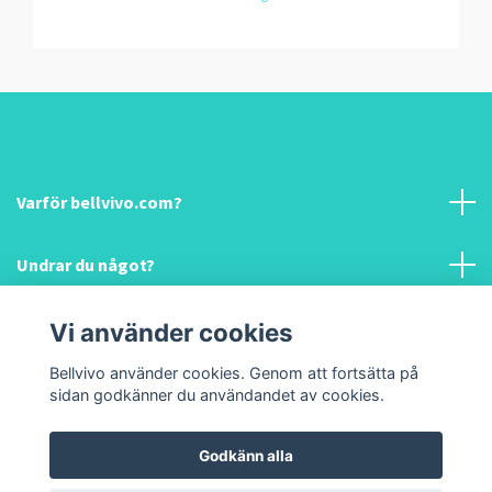
Varför bellvivo.com?
Undrar du något?
Information & hjälp!
Vi använder cookies
Bellvivo använder cookies. Genom att fortsätta på
Sociala medier
sidan godkänner du användandet av cookies.
Godkänn alla