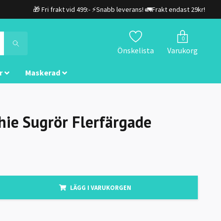
🎁 Fri frakt vid 499:- ⚡Snabb leverans! 🚛Frakt endast 29kr!
0
Önskelista
Varukorg
r
Maskerad
ie Sugrör Flerfärgade
LÄGG I VARUKORGEN