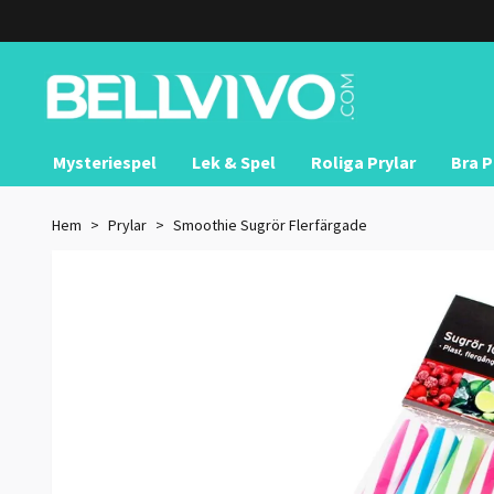
Mysteriespel
Lek & Spel
Roliga Prylar
Bra P
Hem
Prylar
Smoothie Sugrör Flerfärgade