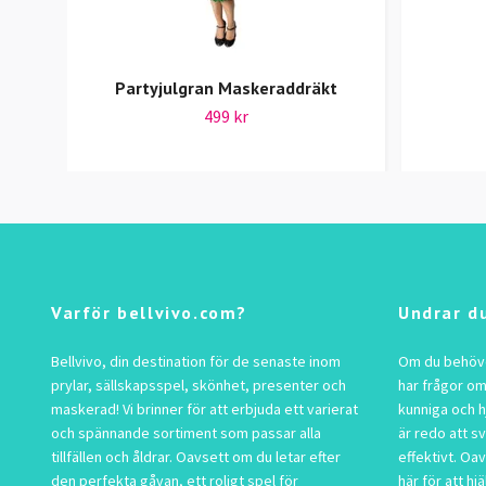
Partyjulgran Maskeraddräkt
499 kr
Varför bellvivo.com?
Undrar d
Bellvivo, din destination för de senaste inom
Om du behöver
prylar, sällskapsspel, skönhet, presenter och
har frågor om
maskerad! Vi brinner för att erbjuda ett varierat
kunniga och h
och spännande sortiment som passar alla
är redo att s
tillfällen och åldrar. Oavsett om du letar efter
effektivt. Oav
den perfekta gåvan, ett roligt spel för
här för att hjä