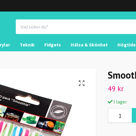
rylar
Teknik
Fidgets
Hälsa & Skönhet
Högtide
Smooth
49 kr
I lager