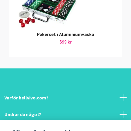
Pokerset i Aluminiumväska
599 kr
Varför bellvivo.com?
Undrar du något?
Information & hjälp!