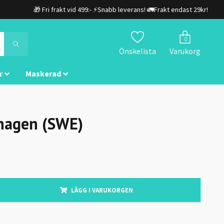
🎁 Fri frakt vid 499:- ⚡Snabb leverans! 🚛Frakt endast 29kr!
0
Önskelista
Varukorg
r
Maskerad
hagen (SWE)
LÄGG I VARUKORGEN