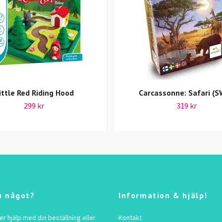
ittle Red Riding Hood
Carcassonne: Safari (S
299 kr
319 kr
u något?
Information & hjälp!
 hjälp med din beställning eller
Kontakt