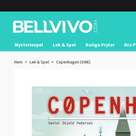
Mysteriespel
Lek & Spel
Roliga Prylar
Bra P
Hem
Lek & Spel
Copenhagen (SWE)