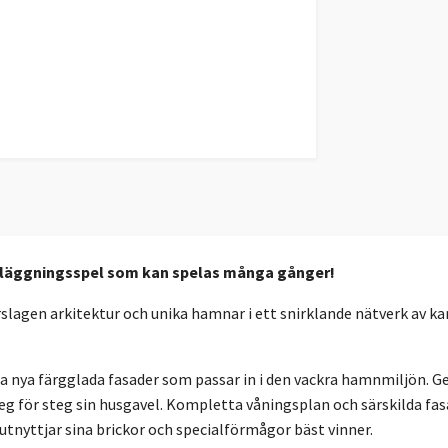
ickläggningsspel som kan spelas många gånger!
agen arkitektur och unika hamnar i ett snirklande nätverk av ka
ga nya färgglada fasader som passar in i den vackra hamnmiljön.
teg för steg sin husgavel. Kompletta våningsplan och särskilda 
utnyttjar sina brickor och specialförmågor bäst vinner.