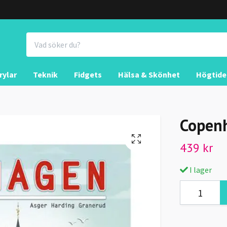
rylar
Teknik
Fidgets
Hälsa & Skönhet
Högtide
Copen
439 kr
I lager