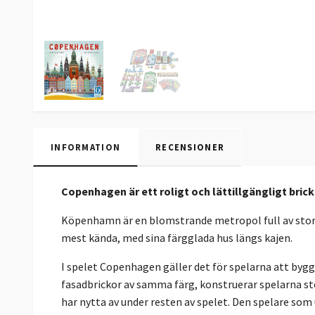
INFORMATION
RECENSIONER
Copenhagen är ett roligt och lättillgängligt br
Köpenhamn är en blomstrande metropol full av storsl
mest kända, med sina färgglada hus längs kajen.
I spelet Copenhagen gäller det för spelarna att byg
fasadbrickor av samma färg, konstruerar spelarna s
har nytta av under resten av spelet. Den spelare som 