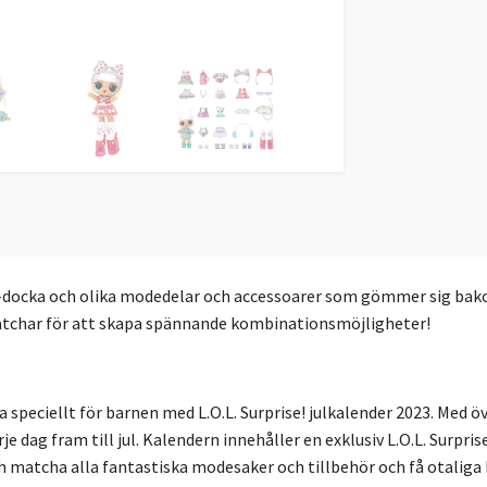
-docka och olika modedelar och accessoarer som gömmer sig bako
 matchar för att skapa spännande kombinationsmöjligheter!
ra speciellt för barnen med L.O.L. Surprise! julkalender 2023. Med ö
rje dag fram till jul. Kalendern innehåller en exklusiv L.O.L. Surprise
 och matcha alla fantastiska modesaker och tillbehör och få otali