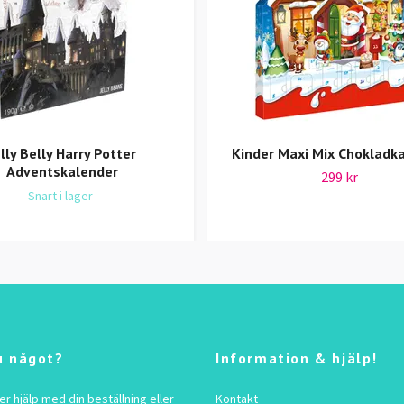
elly Belly Harry Potter
Kinder Maxi Mix Chokladk
Adventskalender
299 kr
Snart i lager
u något?
Information & hjälp!
 hjälp med din beställning eller
Kontakt