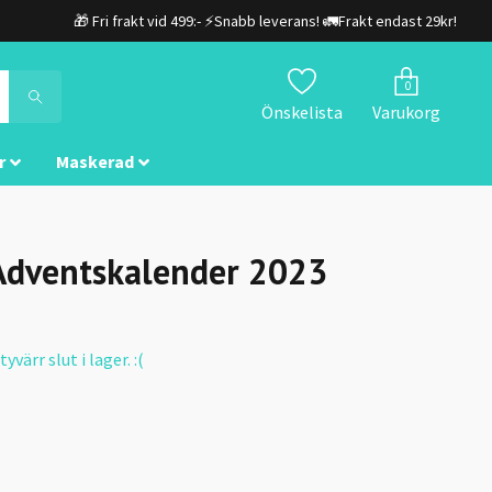
🎁 Fri frakt vid 499:- ⚡Snabb leverans! 🚛Frakt endast 29kr!
0
Önskelista
Varukorg
r
Maskerad
 Adventskalender 2023
värr slut i lager. :(