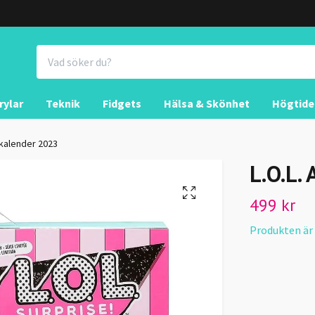
rylar
Teknik
Fidgets
Hälsa & Skönhet
Högtide
skalender 2023
L.O.L.
499 kr
Produkten är ty