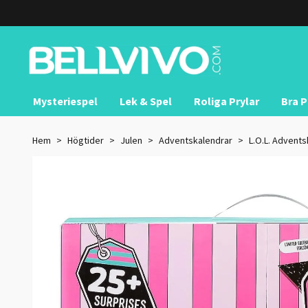
Mysteriespel
Lek & Spel
Roliga Prylar
Bra P
Hem
Högtider
Julen
Adventskalendrar
L.O.L. Advent